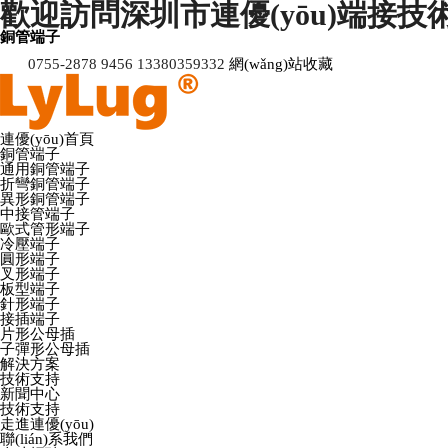
歡迎訪問深圳市連優(yōu)端接技術
銅管端子
0755-2878 9456 13380359332
網(wǎng)站收藏
連優(yōu)首頁
銅管端子
通用銅管端子
折彎銅管端子
異形銅管端子
中接管端子
歐式管形端子
冷壓端子
圓形端子
叉形端子
板型端子
針形端子
接插端子
片形公母插
子彈形公母插
解決方案
技術支持
新聞中心
技術支持
走進連優(yōu)
聯(lián)系我們