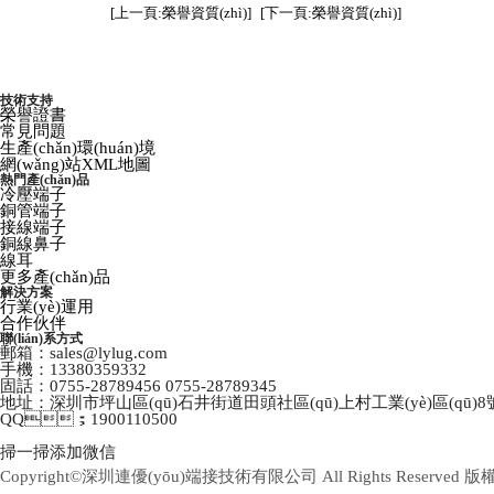
[上一頁:榮譽資質(zhì)]
[下一頁:榮譽資質(zhì)]
技術支持
榮譽證書
常見問題
生產(chǎn)環(huán)境
網(wǎng)站XML地圖
熱門產(chǎn)品
冷壓端子
銅管端子
接線端子
銅線鼻子
線耳
更多產(chǎn)品
解決方案
行業(yè)運用
合作伙伴
聯(lián)系方式
郵箱：sales@lylug.com
手機：13380359332
固話：0755-28789456 0755-28789345
地址：深圳市坪山區(qū)石井街道田頭社區(qū)上村工業(yè)區(qū)8
QQ；1900110500
掃一掃添加微信
Copyright©深圳連優(yōu)端接技術有限公司 All Rights Reserved 版