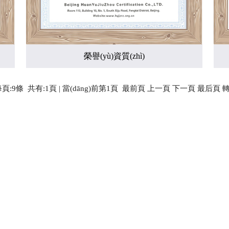
榮譽(yù)資質(zhì)
每頁:9條 共有:1頁 | 當(dāng)前第1頁 最前頁 上一頁 下一頁 最后頁 轉(