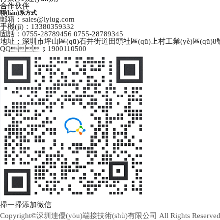
合作伙伴
聯(lián)系方式
郵箱：sales@lylug.com
手機(jī)：13380359332
固話：0755-28789456 0755-28789345
地址：深圳市坪山區(qū)石井街道田頭社區(qū)上村工業(yè)區(qū)8
QQ；1900110500
掃一掃添加微信
Copyright©深圳連優(yōu)端接技術(shù)有限公司 All Rights Reserve