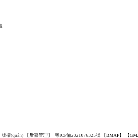
號
d 版權(quán)
【后臺管理】
粵ICP備2021076325號
【BMAP】
【GM