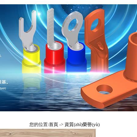
您的位置:
首頁
->
資質(zhì)榮譽(yù)