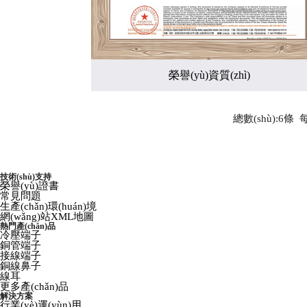
榮譽(yù)資質(zhì)
總數(shù):6條 
技術(shù)支持
榮譽(yù)證書
常見問題
生產(chǎn)環(huán)境
網(wǎng)站XML地圖
熱門產(chǎn)品
冷壓端子
銅管端子
接線端子
銅線鼻子
線耳
更多產(chǎn)品
解決方案
行業(yè)運(yùn)用