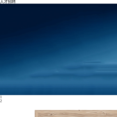
人才招聘
1
2