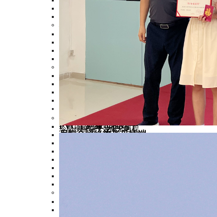
尼龍絕緣叉形端子加銅
易進式叉形端子
板型端子
>
無絕緣板形端子
PVC絕緣板形端子
尼龍絕緣板形端子
易進式板形端子
針形端子
>
PVC絕緣針形端子
無絕緣針形端子
尼龍絕緣針形端子
易進式針形端子
接插端子
>
片形公母插
>
PVC全絕緣母插端子
冷壓接線端子裝配全過程
尼龍全絕緣旗形母插端
PVC全絕緣母插端子
PVC絕緣母插端子
PVC絕緣公插端子
尼龍易進式全絕緣公插
尼龍絕緣公插端子加銅
PVC絕緣肩背型公母
子彈形公母插
>
PVC全絕緣子彈形母
雙壓接尼龍全絕緣母插