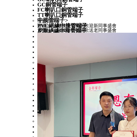
GC銅管端子
FC喇叭口銅管端子
TT喇叭口銅管端子
中接管端子
>
推薦資訊
PVC絕緣中接管端子
連優(yōu)端接隆重舉辦歡迎新同事盛會
連優(yōu)端接隆重舉辦歡送老同事盛會
尼龍絕緣中接管端子
無絕緣中接管端子
BN中接管
L中接管
M中接管端子
TBC中接管端子
歐式管形端子
>
尼龍絕緣歐式端子
無絕緣歐式端子
尼龍絕緣雙線歐式端子
冷壓端子
>
圓形端子
>
尼龍絕緣圓形端子
尼龍絕緣圓形端子加銅
無絕緣圓形端子
PVC絕緣圓形端子
易進式圓形端子
叉形端子
>
PVC絕緣叉形端子
無絕緣叉形端子
尼龍絕緣叉形端子