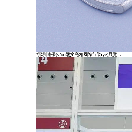
掃一掃加我微信
?深圳連優(yōu)端接亮相國際行業(yè)展覽...