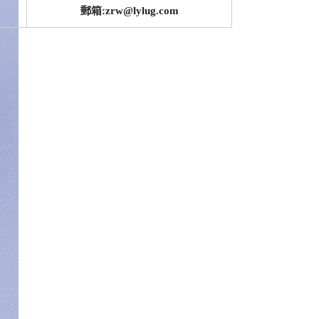
郵箱:zrw@lylug.com