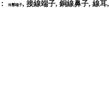
注：
, 接線端子, 銅線鼻子, 線耳,
冷壓端子