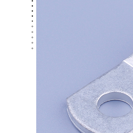
尼龍全絕緣子彈形母插
尼龍全絕緣子彈形母插
尼龍絕緣子彈形公插端
雙壓接尼龍全絕緣公插
更多產(chǎn)品
>
尼龍扎帶
>
端子護套
>
線纜終端頭
>
3M夾
>
螞蟻夾
>
0755-28789456
13380359332