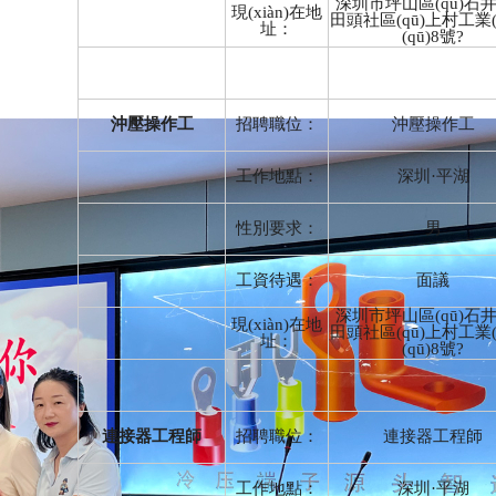
深圳市坪山區(qū)石
現(xiàn)在地
田頭社區(qū)上村工業(
址：
(qū)8號?
沖壓操作工
招聘職位：
沖壓操作工
工作地點：
深圳·平湖
性別要求：
男
工資待遇：
面議
深圳市坪山區(qū)石
現(xiàn)在地
田頭社區(qū)上村工業(
址：
(qū)8號?
連接器工程師
招聘職位：
連接器工程師
工作地點：
深圳·平湖