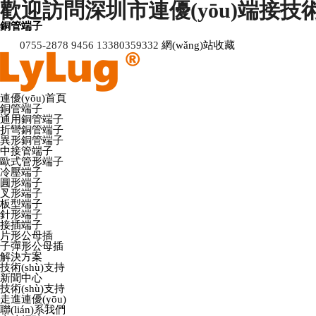
歡迎訪問深圳市連優(yōu)端接技術(s
銅管端子
0755-2878 9456 13380359332
網(wǎng)站收藏
連優(yōu)首頁
銅管端子
通用銅管端子
折彎銅管端子
異形銅管端子
中接管端子
歐式管形端子
冷壓端子
圓形端子
叉形端子
板型端子
針形端子
接插端子
片形公母插
子彈形公母插
解決方案
技術(shù)支持
新聞中心
技術(shù)支持
走進連優(yōu)
聯(lián)系我們