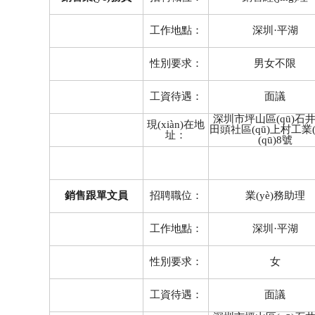
工作地點：
深圳·平湖
性別要求：
男女不限
工資待遇：
面議
深圳市坪山區(qū)石
現(xiàn)在地
田頭社區(qū)上村工業(
址：
(qū)8號
銷售跟單文員
招聘職位：
業(yè)務助理
工作地點：
深圳·平湖
性別要求：
女
工資待遇：
面議