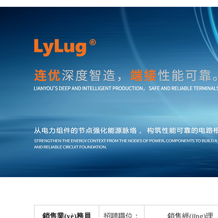
銷售業(yè)務員
招聘職位：
銷售經(jīng)理