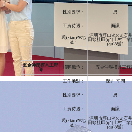
性別要求：
男
工資待遇：
面議
深圳市坪山區(qū)石
現(xiàn)在地
田頭社區(qū)上村工業(
址：
(qū)8號?
五金沖壓模具工程
招聘職位：
五金沖壓模具工程
師
工作地點：
深圳·平湖
性別要求：
男
工資待遇：
面議
深圳市坪山區(qū)石
現(xiàn)在地
田頭社區(qū)上村工業(
址：
(qū)8號?