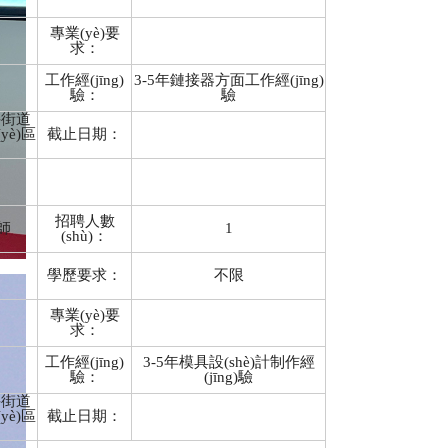
專業(yè)要
求：
工作經(jīng)
3-5年鏈接器方面工作經(jīng)
驗：
驗
井街道
yè)區
截止日期：
招聘人數
師
1
(shù)：
學歷要求：
不限
專業(yè)要
求：
工作經(jīng)
3-5年模具設(shè)計制作經
驗：
(jīng)驗
井街道
yè)區
截止日期：