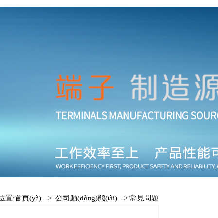
位置:
首頁(yè)
->
公司動(dòng)態(tài)
->
常見問題