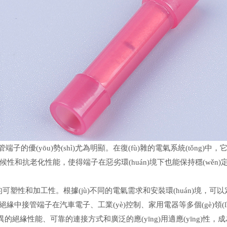
子的優(yōu)勢(shì)尤為明顯。在復(fù)雜的電氣系統(tǒng)中，它
好的耐候性和抗老化性能，使得端子在惡劣環(huán)境下也能保持穩(wěn)定
加工性。根據(jù)不同的電氣需求和安裝環(huán)境，可以定
絕緣中接管端子在汽車電子、工業(yè)控制、家用電器等多個(gè)領(lǐn
緣性能、可靠的連接方式和廣泛的應(yīng)用適應(yīng)性