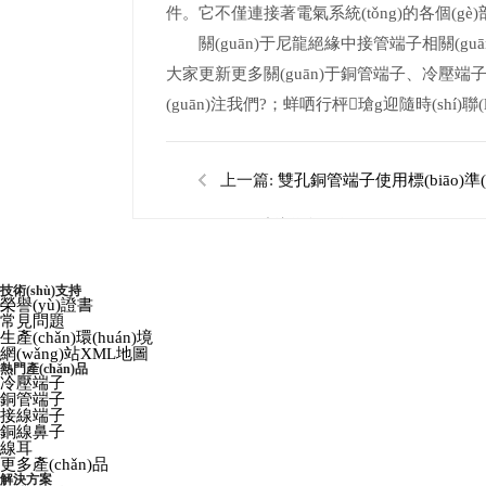
件。它不僅連接著電氣系統(tǒng)的各個(gè)部
關(guān)于尼龍絕緣中接管端子相關(guān)
大家更新更多關(guān)于銅管端子、冷壓端子、
(guān)注我們?；蛘哂行枰瑲g迎隨時(shí)聯(
上一篇:
雙孔銅管端子使用標(biāo)準(z
(yōu)端接為您解答
技術(shù)支持
榮譽(yù)證書
常見問題
生產(chǎn)環(huán)境
網(wǎng)站XML地圖
熱門產(chǎn)品
冷壓端子
銅管端子
接線端子
銅線鼻子
線耳
更多產(chǎn)品
解決方案