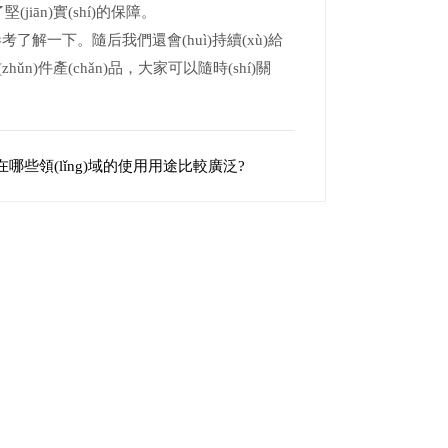
n)實(shí)的保障。
一下。隨后我們還會(huì)持續(xù)給
hǔn)件產(chǎn)品，大家可以隨時(shí)關
在哪些領(lǐng)域的使用用途比較廣泛?