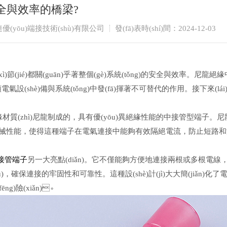
全與效率的橋梁?
優(yōu)端接技術(shù)有限公司
發(fā)表時(shí)間：2024-12-03
(xì)節(jié)都關(guān)乎著整個(gè)系統(tǒng)的安全與效率。尼
，在各類電氣設(shè)備與系統(tǒng)中發(fā)揮著不可替代的作用。接下來
尼龍制成的，具有優(yōu)異絕緣性能的中接管型端子。尼龍作為一種高強
ī)械性能，使得這種端子在電氣連接中能夠有效隔絕電流，防止短路和
接管端子
另一大亮點(diǎn)。它不僅能夠方便地連接兩根或多根電線，實(
(gòu)，確保連接的牢固性和可靠性。這種設(shè)計(jì)大大簡(jiǎn
g)險(xiǎn)。