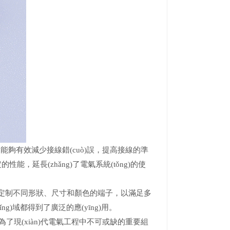
能夠有效減少接線錯(cuò)誤，提高接線的準
的性能，延長(zhǎng)了電氣系統(tǒng)的使
制不同形狀、尺寸和顏色的端子，以滿足多
g)域都得到了廣泛的應(yīng)用。
，成為了現(xiàn)代電氣工程中不可或缺的重要組