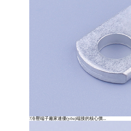
?冷壓端子廠家連優(yōu)端接的核心價...