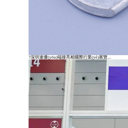
掃一掃加我微信
?深圳連優(yōu)端接亮相國際行業(yè)展覽...