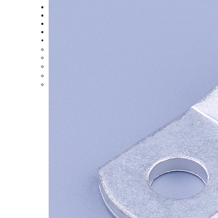
尼龍全絕緣子彈形母插
尼龍全絕緣子彈形母插
尼龍絕緣子彈形公插端
雙壓接尼龍全絕緣公插
更多產(chǎn)品
>
尼龍?jiān)鷰?i>>
端子護(hù)套
>
線纜終端頭
>
3M夾
>
螞蟻夾
>
0755-28789456
13380359332