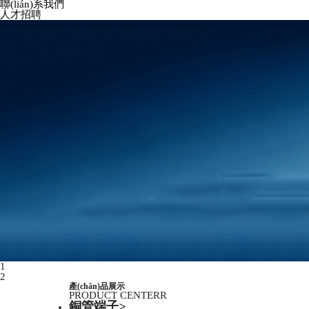
聯(lián)系我們
人才招聘
1
2
產(chǎn)品展示
PRODUCT CENTERR
銅管端子
>