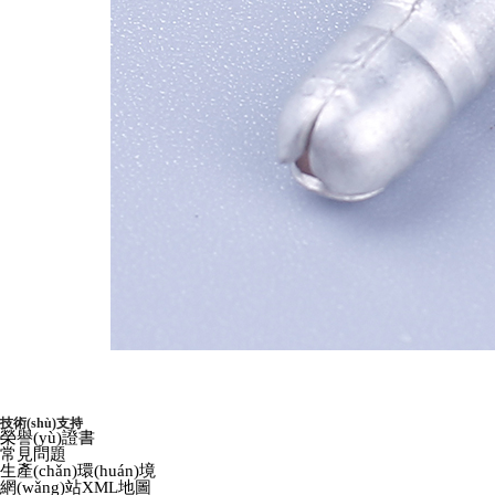
技術(shù)支持
榮譽(yù)證書
常見問題
生產(chǎn)環(huán)境
網(wǎng)站XML地圖