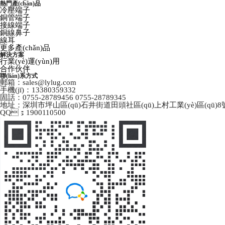
熱門產(chǎn)品
冷壓端子
銅管端子
接線端子
銅線鼻子
線耳
更多產(chǎn)品
解決方案
行業(yè)運(yùn)用
合作伙伴
聯(lián)系方式
郵箱：sales@lylug.com
手機(jī)：13380359332
固話：0755-28789456 0755-28789345
地址：深圳市坪山區(qū)石井街道田頭社區(qū)上村工業(yè)區(qū)8
QQ；1900110500