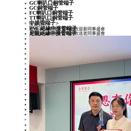
GC喇叭口銅管端子
GC銅管端子
FC喇叭口銅管端子
TT喇叭口銅管端子
中接管端子
>
推薦資訊
PVC絕緣中接管端子
連優(yōu)端接隆重舉辦歡迎新同事盛會
尼龍絕緣中接管端子
連優(yōu)端接隆重舉辦歡送老同事盛會
無絕緣中接管端子
BN中接管
L中接管
M中接管端子
TBC中接管端子
歐式管形端子
>
尼龍絕緣歐式端子
無絕緣歐式端子
尼龍絕緣雙線歐式端子
冷壓端子
>
圓形端子
>
尼龍絕緣圓形端子
尼龍絕緣圓形端子加銅
無絕緣圓形端子
PVC絕緣圓形端子
易進(jìn)式圓形端子
叉形端子
>
PVC絕緣叉形端子
無絕緣叉形端子