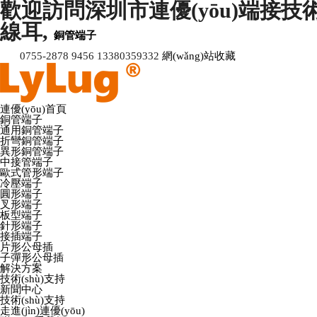
歡迎訪問深圳市連優(yōu)端接技術(sh
線耳,
銅管端子
0755-2878 9456 13380359332
網(wǎng)站收藏
連優(yōu)首頁
銅管端子
通用銅管端子
折彎銅管端子
異形銅管端子
中接管端子
歐式管形端子
冷壓端子
圓形端子
叉形端子
板型端子
針形端子
接插端子
片形公母插
子彈形公母插
解決方案
技術(shù)支持
新聞中心
技術(shù)支持
走進(jìn)連優(yōu)