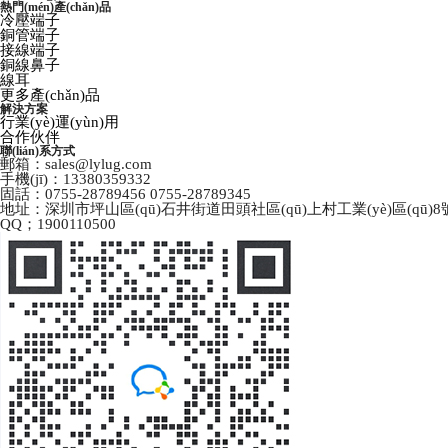
熱門(mén)產(chǎn)品
冷壓端子
銅管端子
接線端子
銅線鼻子
線耳
更多產(chǎn)品
解決方案
行業(yè)運(yùn)用
合作伙伴
聯(lián)系方式
郵箱：sales@lylug.com
手機(jī)：13380359332
固話：0755-28789456 0755-28789345
地址：深圳市坪山區(qū)石井街道田頭社區(qū)上村工業(yè)區(qū)8號(
QQ；1900110500