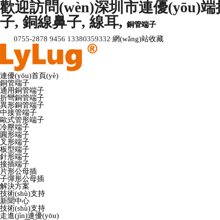
歡迎訪問(wèn)深圳市連優(yōu)端接技
子, 銅線鼻子, 線耳,
銅管端子
0755-2878 9456 13380359332
網(wǎng)站收藏
連優(yōu)首頁(yè)
銅管端子
通用銅管端子
折彎銅管端子
異形銅管端子
中接管端子
歐式管形端子
冷壓端子
圓形端子
叉形端子
板型端子
針形端子
接插端子
片形公母插
子彈形公母插
解決方案
技術(shù)支持
新聞中心
技術(shù)支持
走進(jìn)連優(yōu)