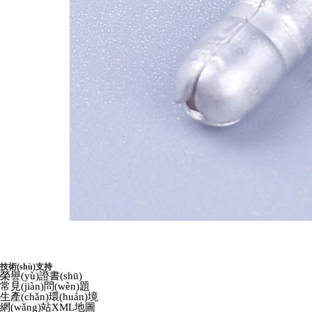
技術(shù)支持
榮譽(yù)證書(shū)
常見(jiàn)問(wèn)題
生產(chǎn)環(huán)境
網(wǎng)站XML地圖