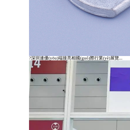
掃一掃加我微信
?深圳連優(yōu)端接亮相國(guó)際行業(yè)展覽...