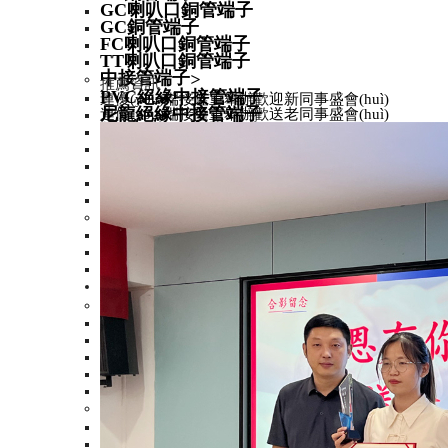
GC喇叭口銅管端子
GC銅管端子
FC喇叭口銅管端子
TT喇叭口銅管端子
中接管端子
>
推薦資訊
PVC絕緣中接管端子
連優(yōu)端接隆重舉辦歡迎新同事盛會(huì)
尼龍絕緣中接管端子
連優(yōu)端接隆重舉辦歡送老同事盛會(huì)
無(wú)絕緣中接管端子
BN中接管
L中接管
M中接管端子
TBC中接管端子
歐式管形端子
>
尼龍絕緣歐式端子
無(wú)絕緣歐式端子
尼龍絕緣雙線歐式端子
冷壓端子
>
圓形端子
>
尼龍絕緣圓形端子
尼龍絕緣圓形端子加銅
無(wú)絕緣圓形端子
PVC絕緣圓形端子
易進(jìn)式圓形端子
叉形端子
>
PVC絕緣叉形端子
無(wú)絕緣叉形端子