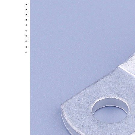
尼龍全絕緣子彈形母插
尼龍全絕緣子彈形母插
尼龍絕緣子彈形公插端
雙壓接尼龍全絕緣公插
更多產(chǎn)品
>
尼龍?jiān)鷰?i>>
端子護(hù)套
>
線纜終端頭
>
3M夾
>
螞蟻夾
>
0755-28789456
13380359332