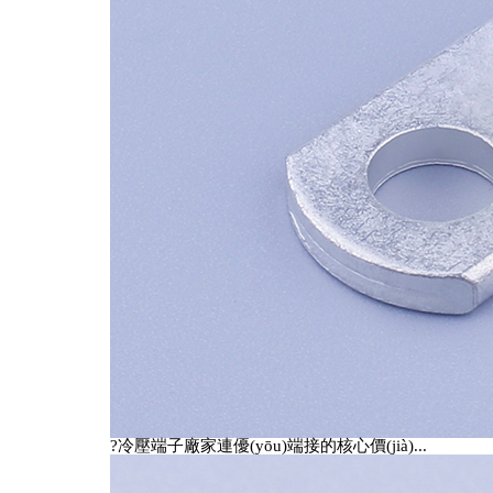
?冷壓端子廠家連優(yōu)端接的核心價(jià)...