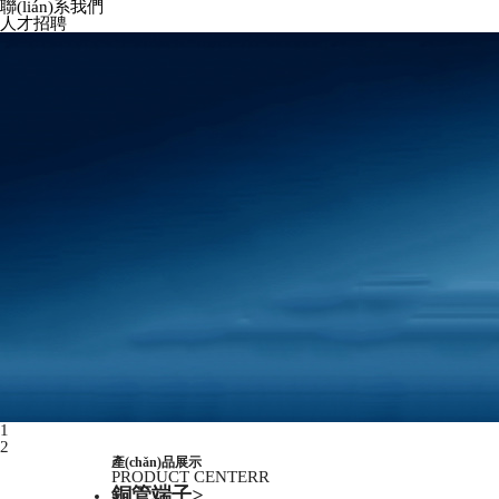
聯(lián)系我們
人才招聘
1
2
產(chǎn)品展示
PRODUCT CENTERR
銅管端子
>